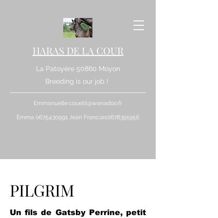
HARAS DE LA COUR
La Patoyère 50860 Moyon
Breeding is our job !
Emmanuelle.couetil@wanadoo.fr
Emma
0675430991
Jean Francois0678391956
PILGRIM
Un fils de Gatsby Perrine, petit